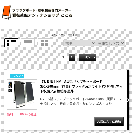
1 / 2ページ
（全38件）
1
2
次へ
PICK UP
【改良版】NY A型スリムブラックボード
350X900mm（両面）ブラックorホワイト /ツヤ消しマッ
ト板面／店舗販促/屋外
NY A型スリムブラックボード350X900mm（両面） /ツ
ヤ消しマット板面／飲食店・サロン／屋内・屋外
価格： 8,800円(税込)