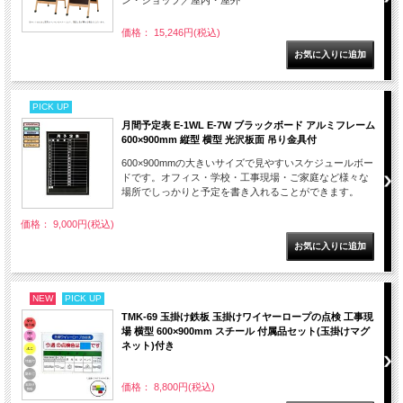
価格： 15,246円(税込)
PICK UP
月間予定表 E-1WL E-7W ブラックボード アルミフレーム
600×900mm 縦型 横型 光沢板面 吊り金具付
600×900mmの大きいサイズで見やすいスケジュールボー
ドです。オフィス・学校・工事現場・ご家庭など様々な
場所でしっかりと予定を書き入れることができます。
価格： 9,000円(税込)
NEW
PICK UP
TMK-69 玉掛け鉄板 玉掛けワイヤーロープの点検 工事現
場 横型 600×900mm スチール 付属品セット(玉掛けマグ
ネット)付き
価格： 8,800円(税込)