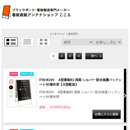
1 / 4ページ
（全62件）
1
2
3
4
次へ
NEW
PICK UP
ITW-B1SV A型看板B1 両面 シルバー 防水保護パックシ
ート付/屋外用【大型配送】
ITW-B1SV A型看板B1 両面 シルバー 防水保護パックシ
ート付/屋外用
価格： 18,000円(税込)