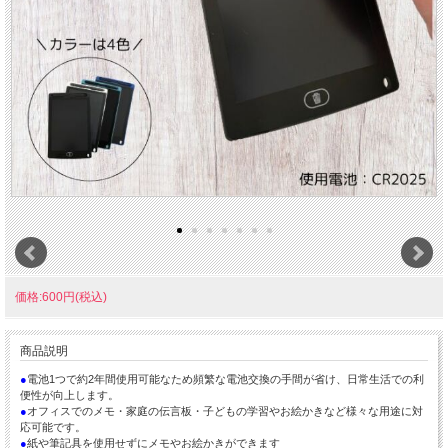
価格:600円(税込)
商品説明
●
電池1つで約2年間使用可能なため頻繁な電池交換の手間が省け、日常生活での利
便性が向上します。
●
オフィスでのメモ・家庭の伝言板・子どもの学習やお絵かきなど様々な用途に対
応可能です。
●
紙や筆記具を使用せずにメモやお絵かきができます