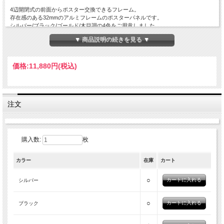
4辺開閉式の前面からポスター交換できるフレーム。
存在感のある32mmのアルミフレームのポスターパネルです。
シルバー/ブラック/ゴールド/木目調の4色をご用意しました。
▼ 商品説明の続きを見る ▼
こちらの商品は送料無料（沖縄と離島は送料別途4000円）
■サイズ（W×H×D)778Ｘ1080Ｘ21mm
価格:
11,880円
(税込)
■重量：4.4kg
■有効画面サイズ：712Ｘ1014mm
■材質
フレーム：アルミ/表面カバー：アクリル/コーナー・ABS樹脂/裏板：パチクルボー
ド/スプリング：ステンレス/吊金具：スチール+アルミ
注文
■用途：公共施設・オフィス向け（屋内）
■付属品
◆吊下紐
購入数:
枚
カラー
在庫
カート
○
シルバー
○
ブラック