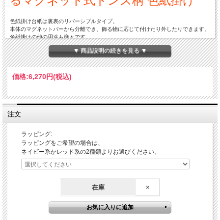
るマグネット式ドンス柄 色紙掛け
色紙掛け台紙は裏表のリバーシブルタイプ。
本体のマグネットバーから分離でき、飾る物に応じて付けたり外したりできます。
色紙掛けの他の用途も様々です。
昔ながらの技法、和紙で裏打ちをした生地を貼っているため丈夫で、長くお使いい
▼ 商品説明の続きを見る ▼
ただけます。
海外の方へのお土産にも喜ばれます。
※色紙や掲示物の紙類は付いておりません。台紙とマグネットバーのみの販売とな
価格:
6,270円
(税込)
ります。
こちらの商品は一部地域を除き送料無料です（沖縄と離島は送料別途1100円）
■サイズ（W×H×D)
マグネットバー（上下）：320X20X10mm
注文
台紙：300X430mm
■重量：200g
■材質：本体/緞子（ドンス生地+和紙）・マグネット・木材
ラッピング:
■用途：色紙掛け・命名書・書道・墨絵（屋内）
ラッピングをご希望の場合は、
ネイビー系かレッド系の2種類よりお選びください。
■注意事項
※色紙は大色紙（W242XH272mm）が掛けられます。
※強力マグネットを使用しているため、薄い紙を直に挟む際は破れることがござい
ますので 設置には充分ご注意ください。
※長期間使用しない場合は、紙を挟んで保管してください。
在庫
×
開いたときにマグネット同士がぴったり付いて生地から剥がれる恐れがございま
す。
■ラッピング
無料でラッピングを承ります。包装紙のカラーをオプションでご選択ください。