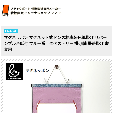
PICK UP
マグネッポン マグネット式ドンス柄表装色紙掛け リバー
シブル台紙付 ブルー系 タペストリー 掛け軸 墨絵掛け 書
道用