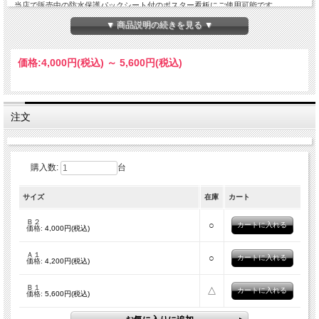
当店で販売中の防水保護パックシート付のポスター看板にご使用可能です。
▼ 商品説明の続きを見る ▼
こちらの商品は送料無料（沖縄と離島は送料別途4000円）
■サイズ
価格:
4,000円
(税込)
～
5,600円
(税込)
Ｂ1（W×H×D)750X1050X1.5mm
Ａ１（W×H×D)615X860X1.5mm
Ｂ2（W×H×D)535X750X1.5mm
■重量
Ｂ２：-kg
注文
Ａ１：-kg
Ｂ１：-kg
■材質：アクリル
■用途：A型ポスター看板交換用の表面カバー
■対応商品品番：AUC-A1/AUC-B1/AUC-B2
購入数:
台
AN-A1/ANW-A1/AN-B1/ANW-B1/AN-B2/ANW-B2
ITS-A/ATW/A1/ITS-B1/ITW-B1/ITS-B2
サイズ
在庫
カート
■注意事項：メーカーによりポスター看板のサイズが異なるため、サイズをご確認
のうえご注文ください。
Ｂ２
○
価格:
4,000円(税込)
Ａ１
○
価格:
4,200円(税込)
Ｂ１
△
価格:
5,600円(税込)