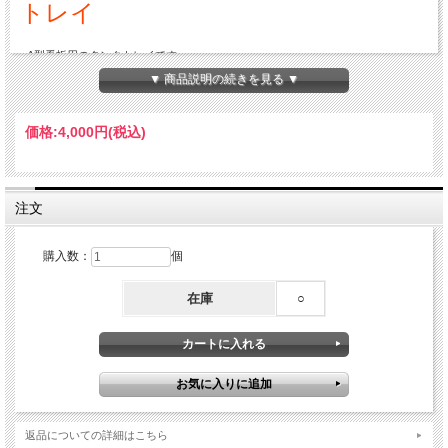
トレイ
●
A型看板用のタンクトレイです
●
水タンク1個(別売り)を乗せる重し台として使用します
▼ 商品説明の続きを見る ▼
●
375～580ｍｍまで伸縮し375ｍｍ以上開くA型看板に適合します
●
別売りの水タンク(ポリウエイト)と併せて使うことで、A型看板を屋外で使用する
際の転倒防止対策としてご活用いただけます
価格:
4,000円
(税込)
注文
購入数：
個
在庫
○
返品についての詳細はこちら