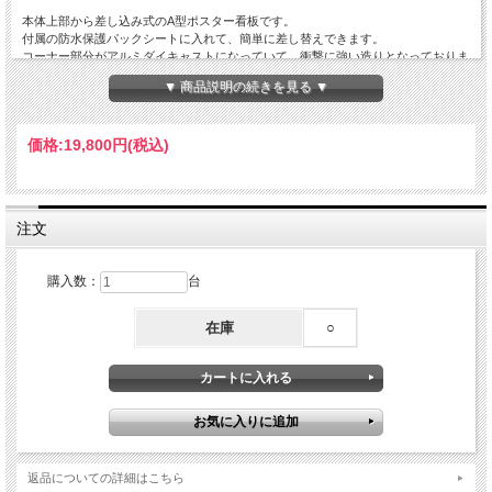
本体上部から差し込み式のA型ポスター看板です。
付属の防水保護パックシートに入れて、簡単に差し替えできます。
コーナー部分がアルミダイキャストになっていて、衝撃に強い造りとなっておりま
す。
▼ 商品説明の続きを見る ▼
ラミネート加工して余白分が大きくなったポスターでも設置可能です。
※ラミネート加工されたポスターを入れる場合、防水保護パックシートはご使用に
なれません。
価格:
19,800円
(税込)
こちらの商品は一部地域を除き送料無料です（沖縄と離島は送料別途4000円）
■サイズ（W×H×D)：655X1035X800
■重量：8.9kg
注文
■有効画面サイズ：(HXW)594X841mm
■材質：本体：アルミ/コーナー：アルミダイキャスト/防水保護パックシート：
PVC/バックボード：ＰＳ樹脂
購入数：
台
■用途：サロン・ショップ向け（屋内・屋外用）
■注意事項
在庫
○
防水保護パックシートは消耗品です
強い日差しや照明の熱等により変形する場合がございます。
返品についての詳細はこちら