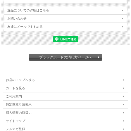
■ご使用方法
①振る⇒キャップを閉めたままカチカチと音がするようによく振ってください。
返品についての詳細はこちら
②押す⇒キャップを取り、不要な紙の上でインクが出るまでペン先を軽く数回押し
お問い合わせ
てインクを含ませます。
③書く⇒ペン先にインクが染み込むと筆記することができます。
友達にメールですすめる
■ご注意点
※筆記及び描画以外に使用しないでください。
※ペン先を下に向けて保管しないでください。液もれの原因となります。
※落としたり、激しく振ったりするとインクがもれる場合がございます。
※書いた文字や絵を長期間放置すると消えなくなる場合がございますでご注意くだ
さい。
ブラックボードの消し方ページへ
※インクが衣類等に付くと落ちませんのでご注意ください。
お店のトップへ戻る
カートを見る
ご利用案内
特定商取引法表示
個人情報の取扱い
サイトマップ
メルマガ登録