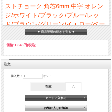
ストチョーク 角芯6mm 中字 オレン
ジ/ホワイト/ブラック/ブルー/レッ
ド/ブラウン/グリーン/イエロー/ベー
シックカラー/ホワイトボード/ブラ
▼ 商品説明の続きを見る ▼
ックボード/マーカー
価格:
1,848円
(税込)
呉竹のポストチョーク全32色の中からご紹介するのは、基本的な色を集めたベーシ
ックタイプ8色のセットです。
使い方により太くも細くもなり繊細なラインも描けます。
注文
ウェットティッシュや水拭きで簡単に落とすことができるので、カフェのメニュー
ボード・ホームデコにもピッタリ。
購入数：
セット
■カラー
◇ホワイト
◇イエロー
在庫
△
◇オレンジ
◇ブラウン
◇グリーン
◇ブルー
◇ブラック
◇レッド