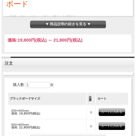
ボード
●
現場や店舗、会議など幅広い用途に対応可能です。
●
ブラックボードは2サイズ(450×600mm，600×900mm)より選択できます。
▼ 商品説明の続きを見る ▼
こちらの商品は一部地域を除き送料無料です（沖縄と離島は送料別途4000円）
■サイズ（W×H×D)
価格:
19,800円
(税込)
～
21,800円
(税込)
・最小時：410×1120×380mm
・最大時：410×1465×380mm
■開口サイズ：600～1025mm
■対応ボード厚み：25mm
■重量：3.8kg
注文
■材質
・スタンド本体：スチール
・滑り止めカバー：ゴム
・キャップ：ABS樹脂
購入数:
台
・ブラックボード本体：スチール
・ブラックボードフレーム：アルミ
在
ブラックボードサイズ
カート
庫
■用途：現場/サロン/ショップ/店舗/会議/オンライン会議
■注意事項
450×600mm
○
価格:
19,800円(税込)
●
載せるパネルの重量は3.5kgまでを想定しております。
●
大きいサイズのボードを挟むことで、本体重量とのバランスが悪くなったり、通
600×900mm
○
価格:
21,800円(税込)
路にはみ出ると引っかけて倒れたりすることがございますので
設置には充分ご注意ください。