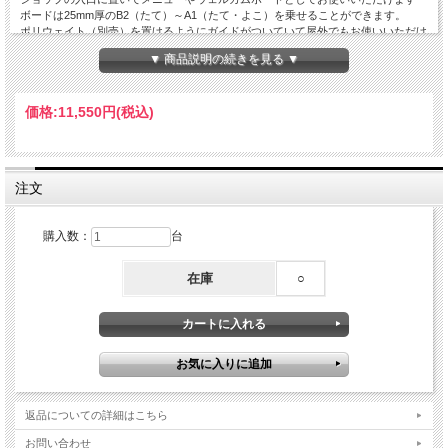
ボードは25mm厚のB2（たて）～A1（たて・よこ）を乗せることができます。
ポリウェイト（別売）を置けるようにガイドがついていて屋外でもお使いいただけ
ます。
▼ 商品説明の続きを見る ▼
こちらの商品は一部地域を除き送料無料です（沖縄と離島は送料別途4000円）
■サイズ
価格:
11,550円
(税込)
外寸(W×H×D)：410×1080×380mm
開口サイズ：600～1020mm
■重量：3.8kg
■対応ボード厚み：25mm
■材質：本体/スチール（塗装）・底部滑り止め：ゴム
注文
■用途：飲食店・サロン・ショップ向け（屋内・屋外可）
■注意事項
購入数：
台
対応サイズはB2（たて）A1（たて・よこ）を想定しております。
耐荷重量は約4kgを想定しております。
大きいサイズのボードを挟むことで、本体重量とのバランスが悪くなったり、
在庫
○
通路にはみ出ると引っかけて倒れたりすることがございますので、
設置には充分ご注意ください。
返品についての詳細はこちら
お問い合わせ