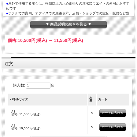
●
屋外で使用する場合は、転倒防止のため別売りの注水式ウエイトの使用がおすす
めです
●
ホテルでの案内、オフィスでの順路表示、店舗・ショップでの宣伝・販促など豊
富な用途で使用できます
▼ 商品説明の続きを見る ▼
※こちらの商品は送料無料（沖縄と離島は送料別途2,200円）
価格:
10,500円
(税込)
～
11,550円
(税込)
注文
購入数:
台
在
パネルサイズ
カート
庫
A3
○
価格:
11,550円(税込)
A4
○
価格:
10,500円(税込)