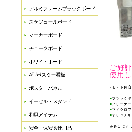
アルミフレームブラックボード
スケジュールボード
マーカーボード
チョークボード
ホワイトボード
ご好
使用
A型ポスター看板
- セット内容 
ポスターパネル
■
ブラックボ
イーゼル・スタンド
■
クリーナー
■
マイクロフ
和風アイテム
■
オリジナル
を各１点ず
安全・保安関連用品