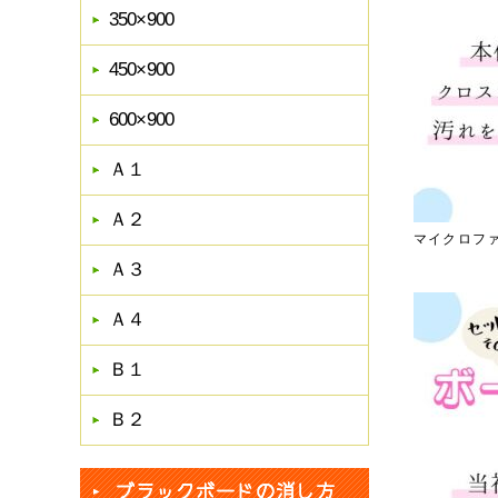
350×900
450×900
600×900
Ａ１
Ａ２
マイクロフ
Ａ３
Ａ４
Ｂ１
Ｂ２