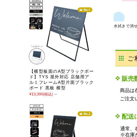
水拭きで消
ご
【横型板面のA型ブラックボー
ド】TYS 屋外対応 店舗用ア
販売
ルミフレームA型片面ブラック
ボード 黒板 横型
商品は
¥13,300
(税込)
～
ご注文
配送
通常、在
※在庫が