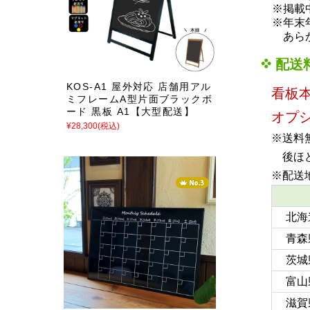
※掲載中
※年末年
あらか
配送
KOS-A1 屋外対応 店舗用アル
看板
ミフレームA型片面ブラックボ
ード 黒板 A1【大型配送】
オプ
¥28,300
(税込)
※送料
後ほど
※配送
北海
青森
茨城
富山
滋賀